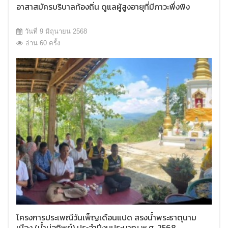
อาสาสมัครบริบาลท้องถิ่น ดูแลผู้สูงอายุที่มีภาวะพึ่งพิง
วันที่ 9 มิถุนายน 2568
อ่าน 60 ครั้ง
โครงการประเพณีวันเพ็ญเดือนแปด สรงน้ำพระธาตุนาม
เมือง (น้ำบ่อทิพย์) ประจำปีงบประมาณ พ.ศ. 2568