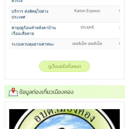
ควรเลี่
Karton Express
06/06
บริการ ส่งพัสดุไปต่าง
ประเทศ
ประยุทธ์
28/04
พายุฤดูร้อนทำหลังคาบ้าน
เรือนเสียหาย
เดลส์เน็ท เดลส์เน็ท
06/09
ระบบควบคุมยานพาหนะ
ดูเว็บบอร์ดทั้งหมด
ข้อมูลท่องเที่ยวเมืองคอง