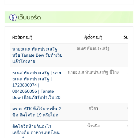
เว็บบอร์ด
หัวข้อกระทู้
ผู้ตั้งกระทู้
วันที่ต้ัง
ธเนศ ทันตประเสริฐ
17/04
นายธเนศ ทันตประเสริฐ
หรือ Tanate Bew รับทำเว็บ
แล้วโกงหาย
นายธเนศ ทันตประเสริฐ ขี้โกง
17/04
ธเนศ ทันตประเสริฐ | นาย
ธเนศ ทันตประเสริฐ |
1723800974 |
0842050056 | Tanate
Bew เตือนภัยรับทำเว็บ 20
กวิตา
01/08
ตรวจ ATK ทิ้งไว้นานขึ้น 2
ขีด ติดโควิด 19 หรือไม่ต
น้ำหนึ่ง
01/08
ติดโควิดห้ามกินอะไร
เครื่องดื่ม-อาหารแบบไหน