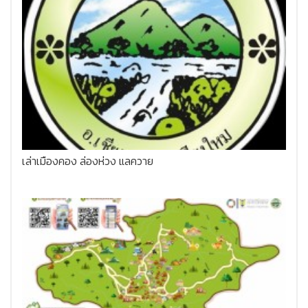
เล่าเมืองคอง ล่องห่วง แลควาย