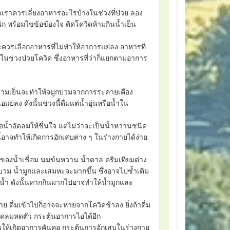
้วเราควรเลี่ยงอาหารอะไรบ้างในช่วงที่ป่วย ลอง
หนัก พร้อมไขข้อข้องใจ ติดโควิดห้ามกินน้ำเย็น
ควรเลือกอาหารที่ไม่ทำให้อาการแย่ลง อาหารที่
คในช่วงป่วยโควิด ซึ่งอาหารที่ว่าก็แยกตามอาการ
ะความเย็นจะทำให้จมูกบวมจากการระคายเคือง
ลง ดังนั้นช่วงนี้ดื่มแต่น้ำอุ่นหรือน้ำใน
น้ำอัดลมให้ชื่นใจ แต่ไม่ว่าจะเป็นน้ำหวานชนิด
อาจทำให้เกิดการอักเสบต่าง ๆ ในร่างกายได้ง่าย
สมของน้ำเชื่อม นมข้นหวาน น้ำตาล ครีมเทียมต่าง
วม น้ำมูกและเสมหะจะมากขึ้น ซึ่งอาจไปซ้ำเติม
าดน้ำ ดังนั้นหากกินมากไปอาจทำให้น้ำมูกและ
าย ดื่มเข้าไปก็อาจจะหายจากโควิดช้าลง ยิ่งถ้าดื่ม
อดลมหดตัว กระตุ้นอาการไอได้อีก
นให้เกิดอาการคันคอ กระตุ้นการอักเสบในร่างกาย