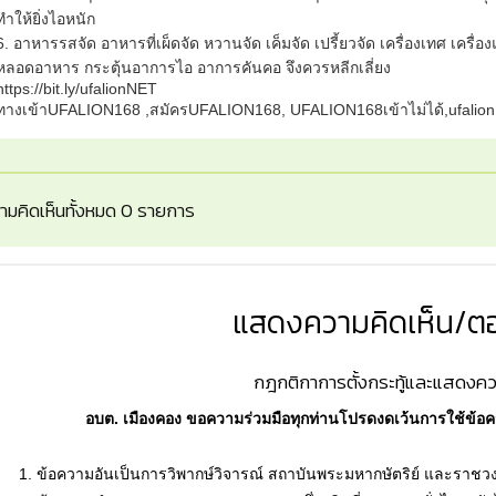
ทำให้ยิ่งไอหนัก
6. อาหารรสจัด อาหารที่เผ็ดจัด หวานจัด เค็มจัด เปรี้ยวจัด เครื่องเทศ เคร
หลอดอาหาร กระตุ้นอาการไอ อาการคันคอ จึงควรหลีกเลี่ยง
https://bit.ly/ufalionNET
ทางเข้าUFALION168 ,สมัครUFALION168, UFALION168เข้าไม่ได้,ufalio
ามคิดเห็นทั้งหมด 0 รายการ
แสดงความคิดเห็น/ตอ
กฎกติกาการตั้งกระทู้และแสดงคว
อบต. เมืองคอง ขอความร่วมมือทุกท่านโปรดงดเว้นการใช้ข้อคว
1. ข้อความอันเป็นการวิพากษ์วิจารณ์ สถาบันพระมหากษัตริย์ และราชวง