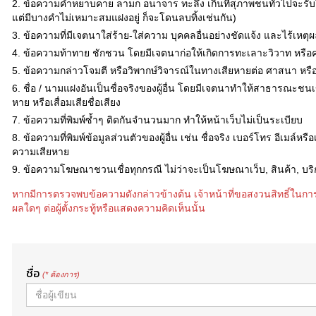
2. ข้อความคำหยาบคาย ลามก อนาจาร ทะลึ่ง เกินที่สุภาพชนทั่วไปจะรับไ
แต่มีบางคำไม่เหมาะสมแฝงอยู่ ก็จะโดนลบทิ้งเช่นกัน)
3. ข้อความที่มีเจตนาใส่ร้าย-ใส่ความ บุคคลอื่นอย่างชัดแจ้ง และไร้เหตุ
4. ข้อความท้าทาย ชักชวน โดยมีเจตนาก่อให้เกิดการทะเลาะวิวาท หรือค
5. ข้อความกล่าวโจมตี หรือวิพากษ์วิจารณ์ในทางเสียหายต่อ ศาสนา หร
6. ชื่อ / นามแฝงอันเป็นชื่อจริงของผู้อื่น โดยมีเจตนาทำให้สาธารณะชนเข้
หาย หรือเสื่อมเสียชื่อเสียง
7. ข้อความที่พิมพ์ซ้ำๆ ติดกันจำนวนมาก ทำให้หน้าเว็บไม่เป็นระเบียบ
8. ข้อความที่พิมพ์ข้อมูลส่วนตัวของผู้อื่น เช่น ชื่อจริง เบอร์โทร อีเมล์ห
ความเสียหาย
9. ข้อความโฆษณาชวนเชื่อทุกกรณี ไม่ว่าจะเป็นโฆษณาเว็บ, สินค้า, บริ
หากมีการตรวจพบข้อความดังกล่าวข้างต้น เจ้าหน้าที่ขอสงวนสิทธิ์ในกา
ผลใดๆ ต่อผู้ตั้งกระทู้หรือแสดงความคิดเห็นนั้น
ชื่อ
(* ต้องการ)