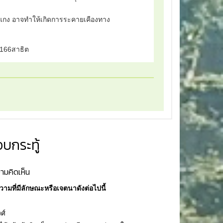
ื่องแกง อาจทำให้เกิดการระคายเคืองทาง
n166สาธิต
บกระทู้
ามคิดเห็น
ามที่มีลักษณะหรือเจตนาดังต่อไปนี้
ศ์