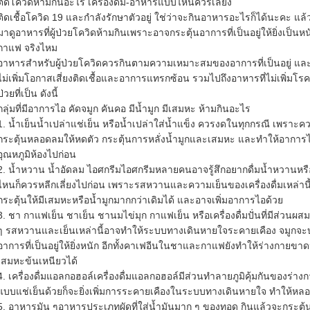
ติดโควิดห้ามกินอะไร เครื่องดื่ม-อาหารแบบไหนควรเลี่ยง
ติดเชื้อโควิด 19 และกำลังรักษาตัวอยู่ ใช่ว่าจะกินอาหารอะไรก็ได้นะคะ แล
มาดูอาหารที่ผู้ป่วยโควิดห้ามกินเพราะอาจกระตุ้นอาการที่เป็นอยู่ให้ยิ่งเป็น
กาแฟ จริงไหม
อาหารสำหรับผู้ป่วยโควิดควรกินตามความเหมาะสมของอาการที่เป็นอยู่ และ
ไม่เพิ่มโอกาสเสี่ยงติดเชื้อและอาการแทรกซ้อน รวมไปถึงอาหารที่ไม่เพิ่มโร
ป่วยที่เป็น ดังนี้
กลุ่มที่มีอาการไอ คัดจมูก คันคอ มีน้ำมูก มีเสมหะ ห้ามกินอะไร
1. น้ำเย็นน้ำเปล่าแช่เย็น หรือน้ำเปล่าใส่น้ำแข็ง ควรงดในทุกกรณี เพรา
กระตุ้นหลอดลมให้หดตัว กระตุ้นการหลั่งน้ำมูกและเสมหะ และทำให้อาการไอแย่
อุณหภูมิห้องไปก่อน
2. น้ำหวาน น้ำอัดลม ไอศกรีมไอศกรีมหลายคนอาจรู้สึกอยากดื่มน้ำหวานหรือ
ไหนก็ควรหลีกเลี่ยงไปก่อน เพราะรสหวานและความเย็นของเครื่องดื่มเหล่านี้
กระตุ้นให้มีเสมหะหรือน้ำมูกมากกว่าเดิมได้ และอาจเพิ่มอาการไอด้วย
3. ชา กาแฟเย็น ชาเย็น ชานมไข่มุก กาแฟเย็น หรือเครื่องดื่มปั่นที่มีส่วนผ
ๆ รสหวานและเย็นเหล่านี้อาจทำให้ระบบทางเดินหายใจระคายเคือง จมูกจะบ
อาการที่เป็นอยู่ให้ยิ่งหนัก อีกทั้งคาเฟอีนในชาและกาแฟยังทำให้ร่างกายข
เสมหะข้นเหนียวได้
4. เครื่องดื่มแอลกอฮอล์เครื่องดื่มแอลกอฮอล์มีส่วนทำลายภูมิคุ้มกันของร่างก
แบบแช่เย็นด้วยก็จะยิ่งเพิ่มการระคายเคืองในระบบทางเดินหายใจ ทำให้หล
5. อาหารมัน ๆอาหารประเภทผัดที่ใส่น้ำมันมาก ๆ ของทอด กินแล้วจะกระตุ้